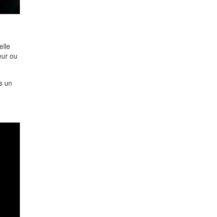
elle
eur ou
s un