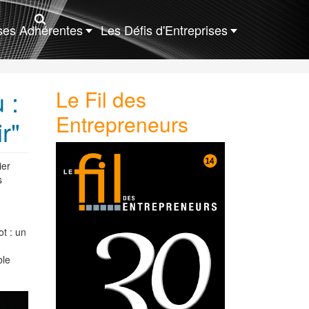
ises Adhérentes
Les Défis d'Entreprises
 :
Le Fil des
Entrepreneurs
r"
ier
s
t : un
ble