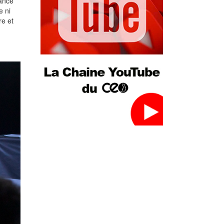
iance
e ni
re et