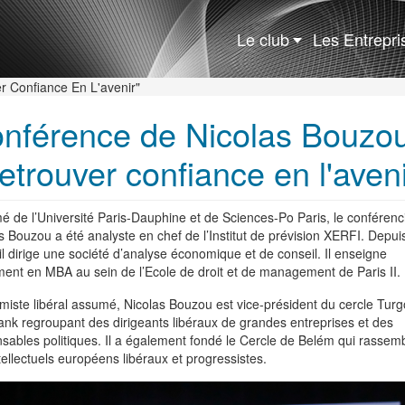
Rechercher
Le club
Les Entrepr
r Confiance En L'avenir"
nférence de Nicolas Bouzou
etrouver confiance en l'aveni
é de l’Université Paris-Dauphine et de Sciences-Po Paris, le conférenc
s Bouzou a été analyste en chef de l’Institut de prévision XERFI. Depui
il dirige une société d’analyse économique et de conseil. Il enseigne
ent en MBA au sein de l’Ecole de droit et de management de Paris II.
iste libéral assumé, Nicolas Bouzou est vice-président du cercle Turgo
tank regroupant des dirigeants libéraux de grandes entreprises et des
sables politiques. Il a également fondé le Cercle de Belém qui rassem
tellectuels européens libéraux et progressistes.