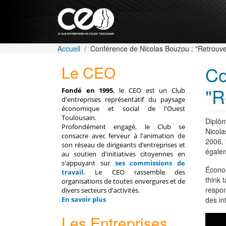
Aller au contenu principal
Fil d'Ariane
Accueil
Conférence de Nicolas Bouzou : "Retrouve
Le CEO
Co
"R
Fondé en 1995
, le CEO est un Club
d'entreprises représentatif du paysage
économique et social de l'Ouest
Toulousain.
Diplôm
Profondément engagé, le Club se
Nicola
consacre avec ferveur à l'animation de
2006, 
son réseau de dirigeants d’entreprises et
égalem
au soutien d'initiatives citoyennes en
s'appuyant sur
ses commissions de
Économ
travail
.
Le CEO rassemble des
think 
organisations de toutes envergures et de
respon
divers secteurs d'activités.
En savoir plus
des in
Les Entreprises