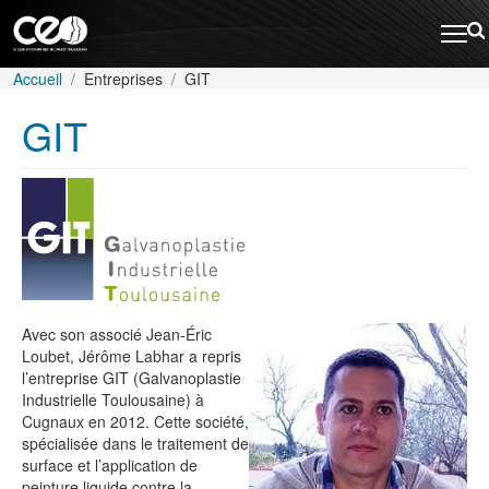
Aller au contenu principal
Rechercher
Fil d'Ariane
Accueil
Entreprises
GIT
GIT
Avec son associé Jean-Éric
Loubet, Jérôme Labhar a repris
l’entreprise GIT (Galvanoplastie
Industrielle Toulousaine) à
Cugnaux en 2012. Cette société,
spécialisée dans le traitement de
surface et l’application de
peinture liquide contre la