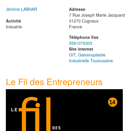
Jérôme LABHAR
Adresse
7 Rue Joseph Marie Jacquard
Activité
31270
Cugnaux
Industrie
France
Téléphone fixe
0561076303
Site internet
GIT, Galvanoplastie
Industrielle Toulousaine.
Le Fil des Entrepreneurs