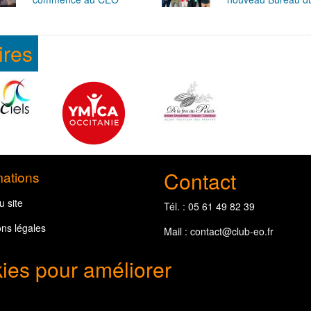
ires
Contact
mations
u site
Tél. : 05 61 49 82 39
ns légales
Mail :
contact@club-eo.fr
kies pour améliorer