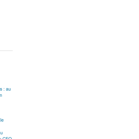
s : au
on
le
du
u CEO