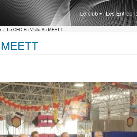
Rechercher
Le club
Les Entrepr
e
Le CEO En Visite Au MEETT
u MEETT