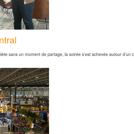
ntral
ète sans un moment de partage, la soirée s’est achevée autour d’un c