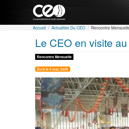
Aller au contenu principal
Fil d'Ariane
Accueil
Actualités Du CEO
Rencontre Mensuell
Le CEO en visite a
Rencontre Mensuelle
Écrit le 5 mai, 2026